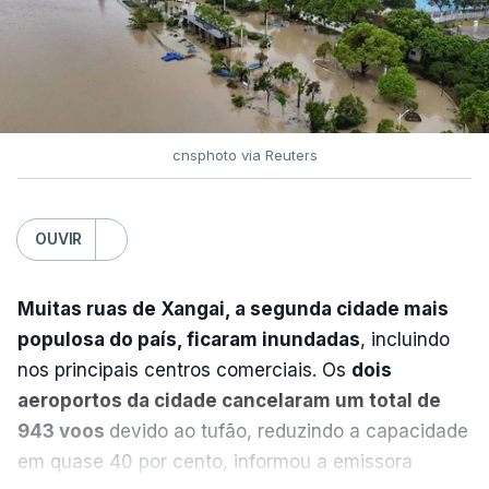
falta contactou os Júri Nacional e a nota foi
Europa Ocidental, elevando a temperatura
reenviada à escola neste domingo publicada logo
combinada de junho e julho a um novo recorde
de seguida.
para a região”.
cnsphoto via Reuters
ERRO
100
ERROR ON HTML5 MEDIA ELEMENT
OUVIR
ESTE CONTEÚDO ESTÁ NESTE
MOMENTO INDISPONÍVEL
Muitas ruas de Xangai, a segunda cidade mais
populosa do país, ficaram inundadas
, incluindo
nos principais centros comerciais. Os
dois
A nível nacional, são mais de 20 mil pedidos que
aeroportos da cidade cancelaram um total de
deviam ter sido afixados na sexta-feira.
943 voos
devido ao tufão, reduzindo a capacidade
em quase 40 por cento, informou a emissora
O Ministério da Educação explicou na altura que