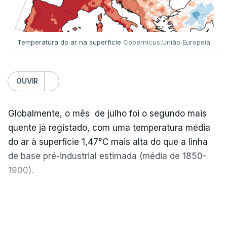
mais de 100 pedidos de reapreciação de notas
que aguardam a divulgação.
Temperatura do ar na superfície
Copernicus,União Europeia
Os resultados chegaram a ser enviados à escola
depois da meia-noite desta segunda-feira, mais
concretamente à 0h47, no entanto, ao início da
OUVIR
manhã a afixação ainda não tinha sido feita.
Globalmente, o mês de julho foi o segundo mais
quente já registado, com uma temperatura média
ERRO
100
do ar à superfície 1,47°C mais alta do que a linha
ERROR ON HTML5 MEDIA ELEMENT
de base pré-industrial estimada (média de 1850-
1900).
ESTE CONTEÚDO ESTÁ NESTE
MOMENTO INDISPONÍVEL
A Europa Ocidental vivenciou o período de
VER MAIS
junho-julho mais quente já registado
,
e julho
apresentou a terceira e a quarta ondas de calor