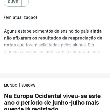
OUVIR
(em atualização)
Aguns estabelecimentos de ensino do país
ainda
não afixaram os resultados da reapreciação de
notas
que foram solicitadas pelos alunos. Em
algumas escolas, as notas até já chegaram mas
alguns erros estão a atrasar a afixação das notas.
VER MAIS
Uma das escolas é o Liceu Camões, em Lisboa.
Uma equipa de reportagem da RTP confirmou que
MUNDO
|
EUROPA
tinha chegado o resultado de
14 reapreciações de
exames, mas ainda não tinham sido afixados.
Na Europa Ocidental viveu-se este
ano o período de junho-julho mais
Alguns encarregados de educação e alunos foram
quente já registado