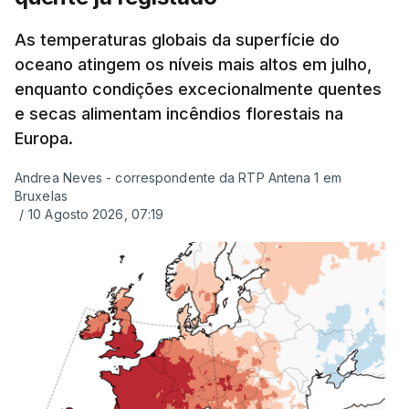
até à escola para ver o resultado mas ainda não
tinha sido divulgado. Alguns pais apontam
As temperaturas globais da superfície do
oceano atingem os níveis mais altos em julho,
incorreções e aguardam a atualização na
enquanto condições excecionalmente quentes
plataforma Inovar.
e secas alimentam incêndios florestais na
Europa.
Andrea Neves - correspondente da RTP Antena 1 em
ERRO
100
Bruxelas
ERROR ON HTML5 MEDIA ELEMENT
/
10 Agosto 2026, 07:19
ESTE CONTEÚDO ESTÁ NESTE
MOMENTO INDISPONÍVEL
Já a norte, na Escola Secundária de Rio Tinto, uma
outra equipa de reportagem confirmou que
há