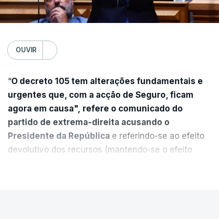
OUVIR
“
O decreto 105 tem alterações fundamentais e
urgentes que, com a acção de Seguro, ficam
agora em causa", refere o comunicado do
partido de extrema-direita acusando o
Presidente da República
e referindo-se ao efeito
devolutivo dos recursos (mantendo-se o efeito
suspensivo) e o aumento do prazo para detenção
VER MAIS
em centro de acolhimento temporário.
Chega refere ainda que Seguro tem reservas
PAÍS
quanto à possibilidade de expulsar do país