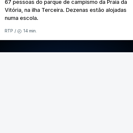
67 pessoas do parque de campismo da Praia da
Vitória, na ilha Terceira. Dezenas estão alojadas
numa escola.
14 min.
RTP
/
ERRO
100
ERROR ON HTML5 MEDIA ELEMENT
ESTE CONTEÚDO ESTÁ NESTE MOMENTO
INDISPONÍVEL
O temporal provocou também uma derrocada e