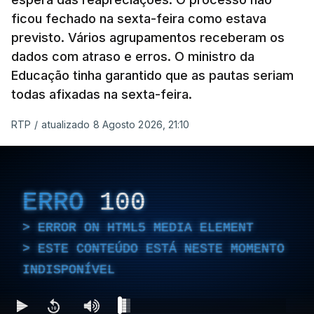
ficou fechado na sexta-feira como estava
previsto. Vários agrupamentos receberam os
dados com atraso e erros. O ministro da
Educação tinha garantido que as pautas seriam
todas afixadas na sexta-feira.
RTP
/
atualizado 8 Agosto 2026, 21:10
ERRO
100
ERROR ON HTML5 MEDIA ELEMENT
ESTE CONTEÚDO ESTÁ NESTE MOMENTO
INDISPONÍVEL