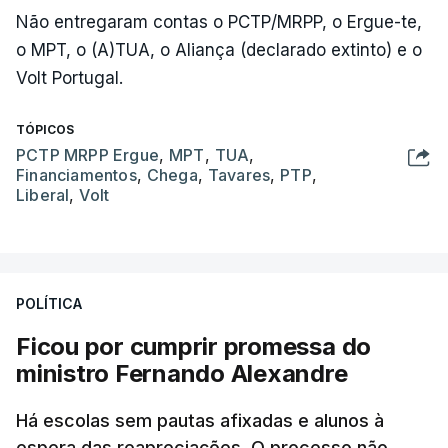
Não entregaram contas o PCTP/MRPP, o Ergue-te,
o MPT, o (A)TUA, o Aliança (declarado extinto) e o
Volt Portugal.
TÓPICOS
PCTP MRPP Ergue
,
MPT
,
TUA
,
Financiamentos
,
Chega
,
Tavares
,
PTP
,
Liberal
,
Volt
POLÍTICA
Ficou por cumprir promessa do
ministro Fernando Alexandre
Há escolas sem pautas afixadas e alunos à
espera das reapreciações. O processo não