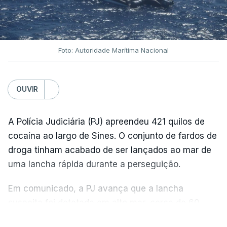
Foto: Autoridade Marítima Nacional
OUVIR
A Polícia Judiciária (PJ) apreendeu 421 quilos de
cocaína ao largo de Sines. O conjunto de fardos de
droga tinham acabado de ser lançados ao mar de
uma lancha rápida durante a perseguição.
Em comunicado, a PJ avança que a lancha
suspeita foi detetada em alto mar, cerca de 60
milhas náuticas ao largo de Sines.
VER MAIS