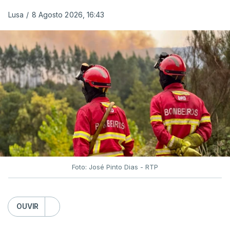
ERROR ON HTML5 MEDIA ELEMENT
Lusa
/
8 Agosto 2026, 16:43
ESTE CONTEÚDO ESTÁ NESTE
MOMENTO INDISPONÍVEL
O Chega considerou "de uma enorme gravidade" a
decisão do Presidente da República
de enviar para
o Tribunal Constitucional o decreto sobre retorno
de estrangeiros, sustentando tratar-se de "uma
irresponsabilidade".
Foto: José Pinto Dias - RTP
Na sexta-feira, a Presidência da República
anunciou que
António José Seguro pediu ao
OUVIR
Tribunal Constitucional a fiscalização preventiva do
decreto
do parlamento sobre concessão de asilo,