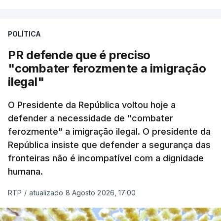
A apreensão aconteceu na tarde desta sexta-feira,
desencadeando uma ação de prevenção
POLÍTICA
desencadeada pela Polícia Judiciária, em
PR defende que é preciso
articulação com a Marinha, a Autoridade Marítima
"combater ferozmente a imigração
Nacional e a Força Aérea.
ilegal"
O ano de 2026 tem sido um ano de recordes: foi
O Presidente da República voltou hoje a
apreendida mais cocaína até ao momento de que
defender a necessidade de "combater
em todo o ano de 2025.
ferozmente" a imigração ilegal. O presidente da
A ação de prevenção visa a deteção em alto mar
República insiste que defender a segurança das
de embarcações de alta velocidade (EAV) que
fronteiras não é incompatível com a dignidade
humana.
utilizam a costa nacional para o tráfico de droga.
RTP
/
atualizado 8 Agosto 2026, 17:00
c/ Lusa