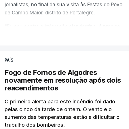
jornalistas, no final da sua visita às Festas do Povo
de Campo Maior, distrito de Portalegre.
"Eu sou contra a imigração clandestina, é preciso
combater ferozmente a imigração ilegal,
VER MAIS
precisamos de regular a nossa imigração e
precisamos de defender as nossas fronteiras e
nada disto é incompatível com tratarmos com
PAÍS
dignidade as pessoas, designadamente menores e
Fogo de Fornos de Algodres
crianças", acrescentou.
novamente em resolução após dois
reacendimentos
António José Seguro mostrou dúvidas sobre se é
garantido o superior interesse da criança.
O primeiro alerta para este incêndio foi dado
pelas cinco da tarde de ontem. O vento e o
aumento das temperaturas estão a dificultar o
trabalho dos bombeiros.
ERRO
100