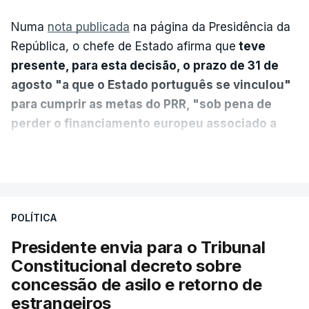
Numa
nota publicada
na página da Presidência da
República, o chefe de Estado afirma que
teve
presente, para esta decisão, o prazo de 31 de
agosto "a que o Estado português se vinculou"
para cumprir as metas do PRR, "sob pena de
perder o financiamento europeu associado a
essa reforma específica".
VER MAIS
António José Seguro entende que a reforma reúne
treze apoios sociais "num só" e pretende "tornar o
POLÍTICA
sistema mais simples, mais justo e transparente".
Presidente envia para o Tribunal
"Sempre que seja possível reduzir burocracias,
Constitucional decreto sobre
eliminar sobreposições e garantir que os apoios
concessão de asilo e retorno de
chegam a quem mais necessita, estaremos a dar
estrangeiros