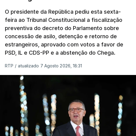
um passo na direção certa", argumenta o
O presidente da República pediu esta sexta-
Presidente da República.
feira ao Tribunal Constitucional a fiscalização
preventiva do decreto do Parlamento sobre
Assegurar que "ninguém é
concessão de asilo, detenção e retorno de
prejudicado"
estrangeiros, aprovado com votos a favor de
PSD, IL e CDS-PP e a abstenção do Chega.
RTP
/
atualizado 7 Agosto 2026, 18:31
O Preisdente deixa, no entanto, deixa alguns
avisos:
uma reforma desta dimensão "deve ter
como primeiro critério a proteção das pessoas"
e "nenhum processo de simplificação pode
traduzir-se numa diminuição da proteção
social".
António José Seguro vinca que se
deverá