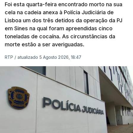
Foi esta quarta-feira encontrado morto na sua
cela na cadeia anexa à Polícia Judiciária de
"Durante o fim de semana e nos últimos dias,
Lisboa um dos três detidos da operação da PJ
apercebamo-nos que ainda estão a ser
em Sines na qual foram apreendidas cinco
convocados professores para reapreciações"
,
toneladas de cocaína. As circunstâncias da
disse a professora à agência Lusa.
"Será
morte estão a ser averiguadas.
praticamente impossível termos a totalidade
das reapreciações na sexta-feira".
RTP
/
atualizado 5 Agosto 2026, 18:47
Segundo os docentes, o processo de reapreciação
está a enfrentar vários constrangimentos. Há
casos em que faltam os modelos preenchidos
pelos alunos com a alegação justificativa para o
pedido de reapreciação, ou os documentos que os
relatores devem preencher.
"Este é um processo muito mais burocrático"
,