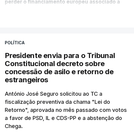
perder o financiamento europeu associado a
essa reforma específica".
VER MAIS
António José Seguro entende que a reforma reúne
treze apoios sociais "num só" e pretende "tornar o
POLÍTICA
sistema mais simples, mais justo e transparente".
Presidente envia para o Tribunal
"Sempre que seja possível reduzir burocracias,
Constitucional decreto sobre
eliminar sobreposições e garantir que os apoios
concessão de asilo e retorno de
chegam a quem mais necessita, estaremos a dar
estrangeiros
um passo na direção certa", argumenta o
António José Seguro solicitou ao TC a
Presidente da República.
fiscalização preventiva da chama "Lei do
Retorno", aprovada no mês passado com votos
Assegurar que "ninguém é
a favor de PSD, IL e CDS-PP e a abstenção do
prejudicado"
Chega.