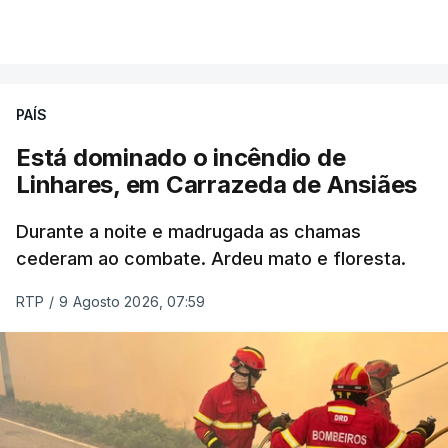
por cumprir.
VER MAIS
ERRO
100
PAÍS
ERROR ON HTML5 MEDIA ELEMENT
Está dominado o incêndio de
Linhares, em Carrazeda de Ansiães
ESTE CONTEÚDO ESTÁ NESTE
MOMENTO INDISPONÍVEL
Durante a noite e madrugada as chamas
cederam ao combate. Ardeu mato e floresta.
RTP
/
9 Agosto 2026, 07:59