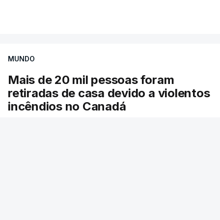
Mais de 20 mil pessoas foram retiradas de casa
VER MAIS
por causa dos violentos incêndios no Canadá
MUNDO
Mais de 20 mil pessoas foram
retiradas de casa devido a violentos
incêndios no Canadá
Milhares de pessoas têm ordem de evacuação.
O governo da província declarou o estado de
emergência por causa de dezenas de incêndios
florestais que estão descontrolados.
38 min.
RTP
/