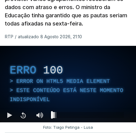
dados com atraso e erros. O ministro da
Educação tinha garantido que as pautas seriam
todas afixadas na sexta-feira.
RTP
/
atualizado 8 Agosto 2026, 21:10
ERRO
100
ERROR ON HTML5 MEDIA ELEMENT
ESTE CONTEÚDO ESTÁ NESTE MOMENTO
INDISPONÍVEL
Foto: Tiago Petinga - Lusa