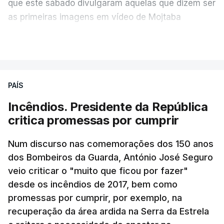
que este sábado divulgaram aquelas que dizem ser
as primeiras imagens em vídeo de Mojtaba
Khamenei desde o início da guerra.
VER MAIS
O vídeo de 12 segundos, sem aúdio, data ou local
de gravação, foi colocado pela agência de notícias
Mehr na rede social Telegram, como aquilo que
PAÍS
pode ser considerada uma resposta à imprensa
Incêndios. Presidente da República
israelita, que nos últimos tempos vem dando conta
critica promessas por cumprir
de que o líder supremo iraniano estará em estado
crítico na sequência do bombardeamento que no
Num discurso nas comemorações dos 150 anos
último dia de fevereiro passado matou o pai, o
dos Bombeiros da Guarda, António José Seguro
ayatollah Ali Khamenei, e outros membros da
veio criticar o "muito que ficou por fazer"
família.
desde os incêndios de 2017, bem como
promessas por cumprir, por exemplo, na
As imagens mostram Mojtaba Khamenei no que
recuperação da área ardida na Serra da Estrela
será uma aula religiosa, mas sem qualquer