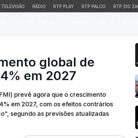
TELEVISÃO
RÁDIO
RTP PLAY
RTP PALCO
RTP ZIG ZA
026
EUROPA
MUNDO
OPINIÃO
VÍDEOS
ÁUDIO
ento global de 3% em 
mento global de
,4% em 2027
(FMI) prevê agora que o crescimento
4% em 2027, com os efeitos contrários
o", segundo as previsões atualizadas