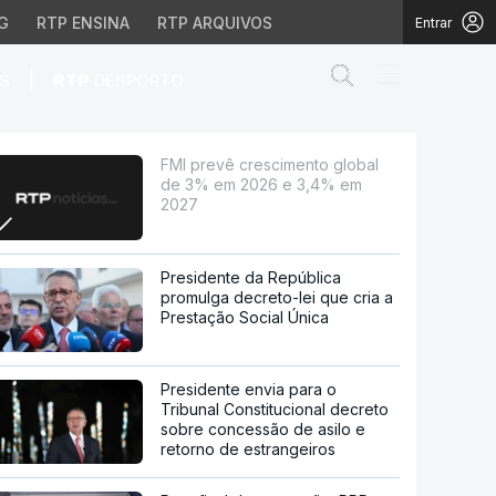
G
RTP ENSINA
RTP ARQUIVOS
Entrar
Abrir campo de
|
S
RTP
DESPORTO
2026 e 3,4% em 2027
FMI prevê crescimento global
de 3% em 2026 e 3,4% em
2027
Presidente da República
promulga decreto-lei que cria a
Prestação Social Única
Presidente envia para o
Tribunal Constitucional decreto
sobre concessão de asilo e
retorno de estrangeiros