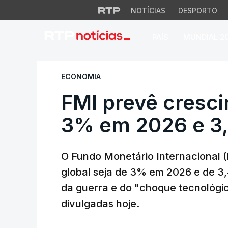
NOTÍCIAS
DESPORTO
PAÍS
MUNDIAL 2
FMI prevê crescim
ECONOMIA
FMI prevê cresci
3% em 2026 e 3
O Fundo Monetário Internacional 
global seja de 3% em 2026 e de 3,
da guerra e do "choque tecnológic
divulgadas hoje.