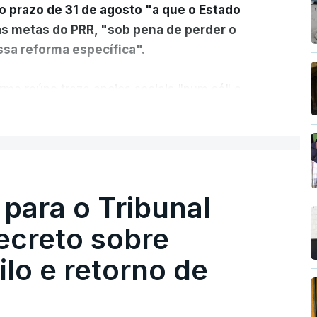
o prazo de 31 de agosto "a que o Estado
as metas do PRR, "sob pena de perder o
sa reforma específica".
rma reúne treze apoios sociais "num só" e
 mais justo e transparente".
ER MAIS
acias, eliminar sobreposições e garantir que
a, estaremos a dar um passo na direção
lica.
 para o Tribunal
ecreto sobre
rejudicado"
lo e retorno de
guns avisos:
uma reforma desta dimensão