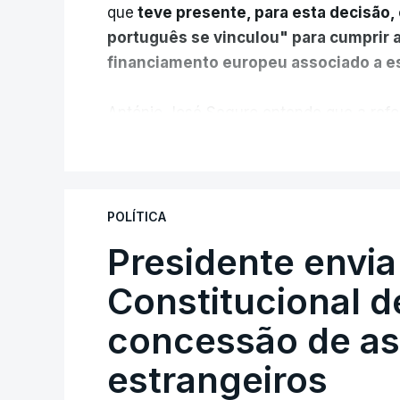
que
teve presente, para esta decisão, 
português se vinculou" para cumprir 
financiamento europeu associado a es
António José Seguro entende que a refo
pretende "tornar o sistema mais simples,
V
"Sempre que seja possível reduzir burocr
os apoios chegam a quem mais necessit
POLÍTICA
certa", argumenta o Presidente da Repúb
Presidente envia
Constitucional d
Assegurar que "ninguém é p
concessão de asi
estrangeiros
O Preisdente deixa, no entanto, deixa al