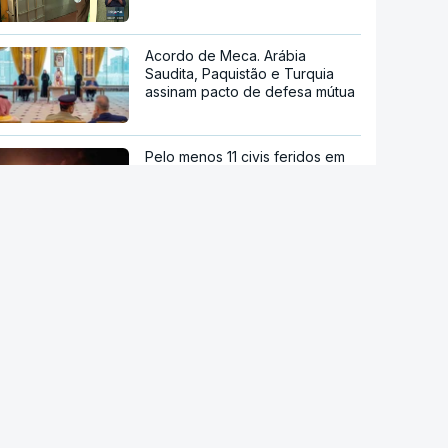
Acordo de Meca. Arábia
Saudita, Paquistão e Turquia
assinam pacto de defesa mútua
Pelo menos 11 civis feridos em
ataque Huthi na Arábia Saudita
Trump nega escassez de armas
nos EUA
Tribunal de Recurso dos EUA
bloqueia projeto de Trump para
salão de baile