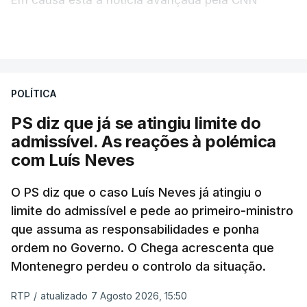
Portugal de que o diretor financeiro também tinha
VER MAIS
recorrido à Construbarcelos, tal como Luís Neves.
A Judiciária adianta ainda que não ordenou a
POLÍTICA
abertura de qualquer processo disciplinar, por não
ter qualquer elemento que indicie a realização
PS diz que já se atingiu limite do
dessas obras.
admissível. As reações à polémica
com Luís Neves
ARTIGOS RELACIONADOS
O PS diz que o caso Luís Neves já atingiu o
limite do admissível e pede ao primeiro-ministro
que assuma as responsabilidades e ponha
Empreiteiro da
Construbarcelos também
ordem no Governo. O Chega acrescenta que
fez obras na casa do diretor
Montenegro perdeu o controlo da situação.
financeiro da PJ
atualizado 7 Agosto 2026, 14:25
RTP
/
atualizado 7 Agosto 2026, 15:50