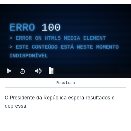
Empreiteiro que fez obras
na casa de Luís Neves
ERRO
100
também trabalhou para o
diretor financeiro da PJ
ERROR ON HTML5 MEDIA ELEMENT
atualizado 7 Agosto 2026, 14:26
ESTE CONTEÚDO ESTÁ NESTE MOMENTO
INDISPONÍVEL
Foto: Lusa
O Presidente da República espera resultados e
depressa.