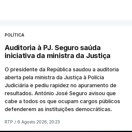
VER MAIS
Foi o diretor financeiro, Álvaro Pires, que assumiu a
responsabilidade de sugerir as instalações da
Construbarcelos para acolher um atrelado
POLÍTICA
apreendido numa operação de droga.
Auditoria à PJ. Seguro saúda
iniciativa da ministra da Justiça
O presidente da República saudou a auditoria
aberta pela ministra da Justiça à Polícia
Judiciária e pediu rapidez no apuramento de
resultados. António José Seguro avisou que
cabe a todos os que ocupam cargos públicos
defenderem as instituições democráticas.
RTP
/
6 Agosto 2026, 20:23