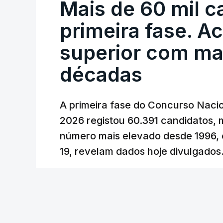
Mais de 60 mil c
O Governo comprometeu-se a aplicar uma
primeira fase. A
sempre que se verifique um aumento do 
cêntimos, para mitigar a escalada de pr
superior com ma
Depois de uma subida inicial devido à gu
décadas
Oriente e ao fecho do estreito de Ormu
durante o cessar-fogo entre Washington
A primeira fase do Concurso Nacio
No entanto, com o retomar do conflito,
2026 registou 60.391 candidatos, 
uma subida acentuada, tendência que de
número mais elevado desde 1996, 
19, revelam dados hoje divulgados
c/Lusa
Lusa
/
atualizado 7 Agosto 2026, 09:59