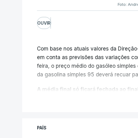
Foto: Andr
OUVIR
Com base nos atuais valores da Direção
em conta as previsões das variações co
feira, o preço médio do gasóleo simples d
da gasolina simples 95 deverá recuar par
A média final só ficará fechada ao final
função da evolução das cotações interna
V
poderá variar conforme o posto de abast
A atualização do desconto do Imposto 
PAÍS
também poderá alterar os valores prev