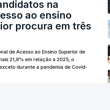
andidatos na
 redução extraordinária e temporária no ISP,
cesso ao ensino
preço dos combustíveis superior a 10
eços.
ior procura em três
erra no Irão, à tensão geopolítica no Médio
z, os preços dos combustíveis desceram
 e Teerão.
nal de Acesso ao Ensino Superior de
 as últimas semanas têm sido marcadas por
mais 21,8% em relação a 2025, o
verá ser revertida na próxima semana.
exceto durante a pandemia de Covid-
.