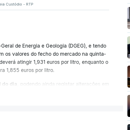
eia Custódio - RTP
-Geral de Energia e Geologia (DGEG), e tendo
m os valores do fecho do mercado na quinta-
everá atingir 1,931 euros por litro, enquanto o
a 1,855 euros por litro.
 do dia,
podendo ainda registar alterações em
cionais do petróleo, e o custo final na bomba
ER MAIS
ecimento, a marca e a localização.
sobre os Produtos Petrolíferos (ISP)
istos.