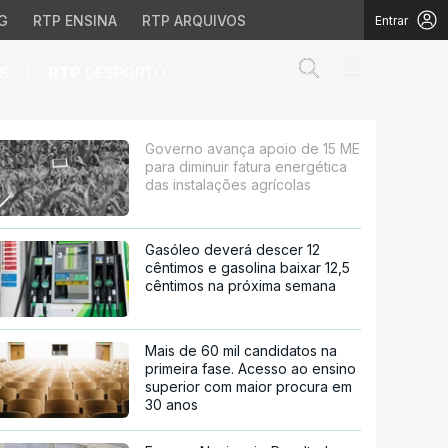
G
RTP ENSINA
RTP ARQUIVOS
Entrar
Abrir campo de
|
S
RTP
DESPORTO
ir fatura energética da
Governo avança apoio de 15 ME
para diminuir fatura energética
das instalações agrícolas
Gasóleo deverá descer 12
cêntimos e gasolina baixar 12,5
cêntimos na próxima semana
Mais de 60 mil candidatos na
primeira fase. Acesso ao ensino
superior com maior procura em
30 anos