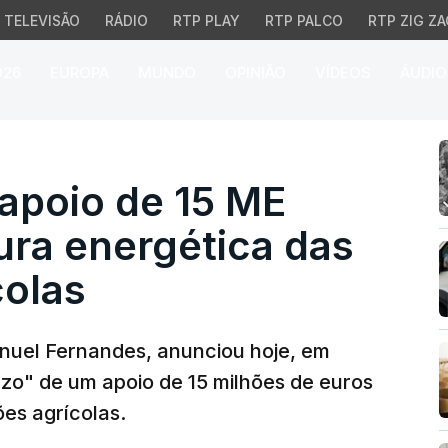
TELEVISÃO
RÁDIO
RTP PLAY
RTP PALCO
RTP ZIG ZA
026
EUROPA
MUNDO
OPINIÃO
VÍDEOS
ÁUDIO
io de 15 ME para diminu
apoio de 15 ME
tura energética das
colas
anuel Fernandes, anunciou hoje, em
azo" de um apoio de 15 milhões de euros
ões agrícolas.