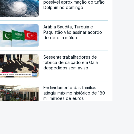
possível aproximação do tufão
Dolphin no domingo
Arábia Saudita, Turquia e
Paquistão vão assinar acordo
de defesa mútua
Sessenta trabalhadores de
fábrica de calçado em Gaia
despedidos sem aviso
Endividamento das famílias
atingiu máximo histórico de 180
mil milhões de euros
Viajavam com crianças
africanas. PJ deteve dois
homens por suspeitas de tráfico