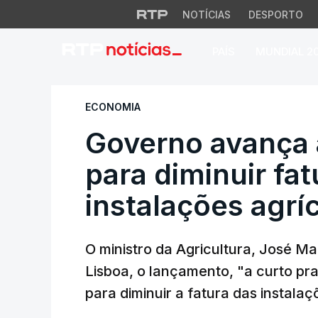
NOTÍCIAS
DESPORTO
PAÍS
MUNDIAL 2
Governo avança apo
ECONOMIA
Governo avança 
para diminuir fa
instalações agrí
O ministro da Agricultura, José M
Lisboa, o lançamento, "a curto pr
para diminuir a fatura das instalaç