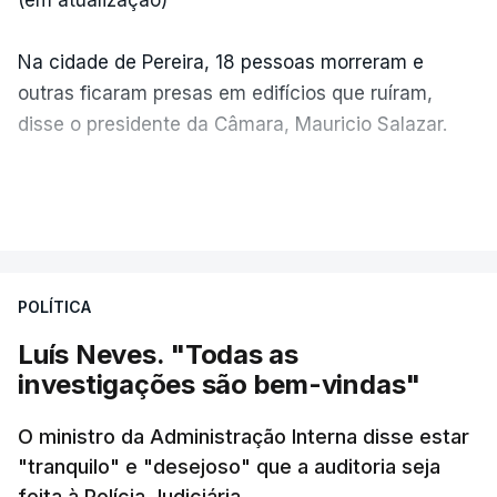
Na cidade de Pereira, 18 pessoas morreram e
outras ficaram presas em edifícios que ruíram,
disse o presidente da Câmara, Mauricio Salazar.
Em Manizales, outras duas pessoas morreram,
VER MAIS
segundo o presidente da Câmara, Jorge Eduardo
Rojas.
POLÍTICA
"A situação é crítica",
disse Mauricio Salazar em
entrevista à Rádio Caracol.
Luís Neves. "Todas as
investigações são bem-vindas"
Pelo menos 20 prédios desabaram na cidade de
Cali, com várias pessoas presas nos escombros,
O ministro da Administração Interna disse estar
disse o autarca Alejandro Eder à agência Reuters.
"tranquilo" e "desejoso" que a auditoria seja
feita à Polícia Judiciária.