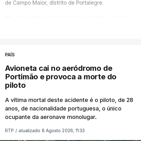
de Campo Maior, distrito de Portalegre.
"Eu sou contra a imigração clandestina, é preciso
combater ferozmente a imigração ilegal,
VER MAIS
precisamos de regular a nossa imigração e
precisamos de defender as nossas fronteiras e
nada disto é incompatível com tratarmos com
PAÍS
dignidade as pessoas, designadamente menores e
Avioneta cai no aeródromo de
crianças", acrescentou.
Portimão e provoca a morte do
piloto
António José Seguro mostrou dúvidas sobre se é
garantido o superior interesse da criança.
A vítima mortal deste acidente é o piloto, de 28
anos, de nacionalidade portuguesa, o único
ocupante da aeronave monolugar.
ERRO
100
RTP
/
atualizado 8 Agosto 2026, 11:33
ERROR ON HTML5 MEDIA ELEMENT