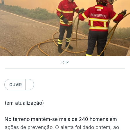
As autoridades canadianas estimam que vai levar
dias ou semanas para controlar o fogo. Mais de
dois mil operacionais estão no terreno no combate
às chamas.
RTP
OUVIR
(em atualização)
No terreno mantêm-se mais de 240 homens em
ações de prevenção. O alerta foi dado ontem, ao