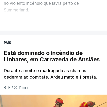
no violento incêndio que lavra perto de
Summerland.
VER MAIS
Éum cenário de terror, descreve o primeiro-ministro
da Columbia Britânica, David Iby.
PAÍS
Está dominado o incêndio de
ERRO
100
Linhares, em Carrazeda de Ansiães
ERROR ON HTML5 MEDIA ELEMENT
Durante a noite e madrugada as chamas
ESTE CONTEÚDO ESTÁ NESTE
cederam ao combate. Ardeu mato e floresta.
MOMENTO INDISPONÍVEL
11 min.
RTP
/