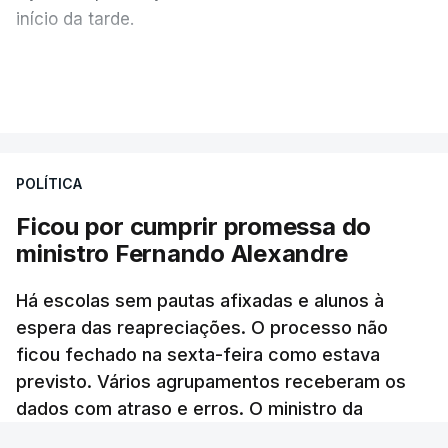
início da tarde.
Mais de 20 mil pessoas foram retiradas de casa
VER MAIS
por causa dos violentos incêndios no Canadá
POLÍTICA
Ficou por cumprir promessa do
ministro Fernando Alexandre
Há escolas sem pautas afixadas e alunos à
espera das reapreciações. O processo não
ficou fechado na sexta-feira como estava
previsto. Vários agrupamentos receberam os
dados com atraso e erros. O ministro da
Educação tinha garantido que as pautas seriam