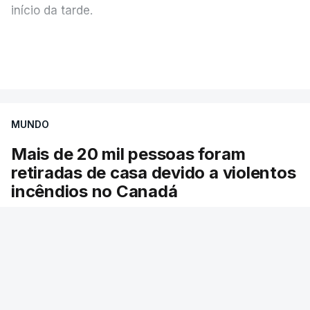
início da tarde.
Mais de 20 mil pessoas foram retiradas de casa
VER MAIS
por causa dos violentos incêndios no Canadá
MUNDO
Mais de 20 mil pessoas foram
retiradas de casa devido a violentos
incêndios no Canadá
Milhares de pessoas têm ordem de evacuação.
O governo da província declarou o estado de
emergência por causa de dezenas de incêndios
florestais que estão descontrolados.
14 min.
RTP
/