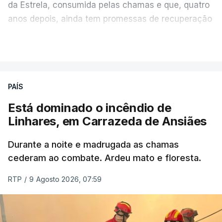
da Estrela, consumida pelas chamas e que, quatro
anos depois, ainda tem promessas de recuperação
por cumprir.
VER MAIS
ERRO
100
PAÍS
ERROR ON HTML5 MEDIA ELEMENT
Está dominado o incêndio de
Linhares, em Carrazeda de Ansiães
ESTE CONTEÚDO ESTÁ NESTE
MOMENTO INDISPONÍVEL
Durante a noite e madrugada as chamas
cederam ao combate. Ardeu mato e floresta.
RTP
/
9 Agosto 2026, 07:59