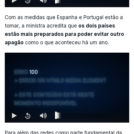
Com as medidas que Espanha e Portugal estão a
tomar, a ministra acredita que
os dois países
estão mais preparados para poder evitar outro
apagão
como o que aconteceu há um ano.
ERRO
100
ERROR ON HTML5 MEDIA ELEMENT
ESTE CONTEÚDO ESTÁ NESTE
MOMENTO INDISPONÍVEL
Para além das redes como parte fundamental da