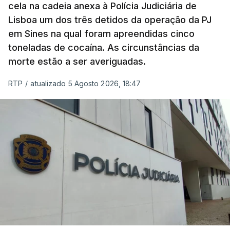
cela na cadeia anexa à Polícia Judiciária de
"Durante o fim de semana e nos últimos dias,
Lisboa um dos três detidos da operação da PJ
apercebamo-nos que ainda estão a ser
em Sines na qual foram apreendidas cinco
convocados professores para reapreciações"
,
toneladas de cocaína. As circunstâncias da
disse a professora à agência Lusa.
"Será
morte estão a ser averiguadas.
praticamente impossível termos a totalidade
das reapreciações na sexta-feira".
RTP
/
atualizado 5 Agosto 2026, 18:47
Segundo os docentes, o processo de reapreciação
está a enfrentar vários constrangimentos. Há
casos em que faltam os modelos preenchidos
pelos alunos com a alegação justificativa para o
pedido de reapreciação, ou os documentos que os
relatores devem preencher.
"Este é um processo muito mais burocrático"
,
sublinhou Cristina Mota, afirmando que, além do