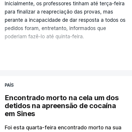
Inicialmente, os professores tinham até terça-feira
para finalizar a reapreciação das provas, mas
perante a incapacidade de dar resposta a todos os
pedidos foram, entretanto, informados que
poderiam fazê-lo até quinta-feira.
A intenção era que os resultados fossem
VER MAIS
publicados no dia seguinte (sexta-feira), o que
poderá não acontecer.
PAÍS
No domingo, estavam concluídos cerca de 50 por
cento dos mais de 20 mil pedidos de reapreciação,
Encontrado morto na cela um dos
mas Cristina Mota, porta-voz da Missão Escola
detidos na apreensão de cocaína
Pública, tem dúvidas de que o processo esteja
em Sines
concluído a tempo.
Foi esta quarta-feira encontrado morto na sua