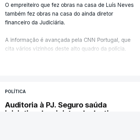
O empreiteiro que fez obras na casa de Luís Neves
também fez obras na casa do ainda diretor
financeiro da Judiciária.
A informação é avançada pela CNN Portugal, que
cita vários vizinhos deste alto quadro da polícia.
VER MAIS
Foi o diretor financeiro, Álvaro Pires, que assumiu a
responsabilidade de sugerir as instalações da
Construbarcelos para acolher um atrelado
POLÍTICA
apreendido numa operação de droga.
Auditoria à PJ. Seguro saúda
iniciativa da ministra da Justiça
O presidente da República saudou a auditoria
aberta pela ministra da Justiça à Polícia