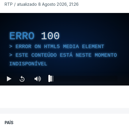
RTP
/
atualizado 8 Agosto 2026, 21:26
ERRO
100
ERROR ON HTML5 MEDIA ELEMENT
ESTE CONTEÚDO ESTÁ NESTE MOMENTO
INDISPONÍVEL
PAÍS