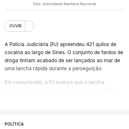
Foto: Autoridade Marítima Nacional
OUVIR
A Polícia Judiciária (PJ) apreendeu 421 quilos de
cocaína ao largo de Sines. O conjunto de fardos de
droga tinham acabado de ser lançados ao mar de
uma lancha rápida durante a perseguição.
Em comunicado, a PJ avança que a lancha
suspeita foi detetada em alto mar, cerca de 60
milhas náuticas ao largo de Sines.
VER MAIS
A apreensão aconteceu na tarde desta sexta-feira,
desencadeando uma ação de prevenção
POLÍTICA
desencadeada pela Polícia Judiciária, em