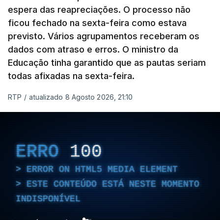
espera das reapreciações. O processo não
ficou fechado na sexta-feira como estava
previsto. Vários agrupamentos receberam os
dados com atraso e erros. O ministro da
Educação tinha garantido que as pautas seriam
todas afixadas na sexta-feira.
RTP
/
atualizado 8 Agosto 2026, 21:10
ERRO
100
ERROR ON HTML5 MEDIA ELEMENT
ESTE CONTEÚDO ESTÁ NESTE MOMENTO
INDISPONÍVEL