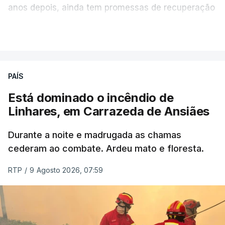
anos depois, ainda tem promessas de recuperação
por cumprir.
VER MAIS
ERRO
100
PAÍS
ERROR ON HTML5 MEDIA ELEMENT
Está dominado o incêndio de
Linhares, em Carrazeda de Ansiães
ESTE CONTEÚDO ESTÁ NESTE
MOMENTO INDISPONÍVEL
Durante a noite e madrugada as chamas
cederam ao combate. Ardeu mato e floresta.
RTP
/
9 Agosto 2026, 07:59