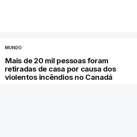
Mais de 20 mil pessoas foram retiradas de casa
VER MAIS
por causa dos violentos incêndios no Canadá
MUNDO
Mais de 20 mil pessoas foram
retiradas de casa por causa dos
violentos incêndios no Canadá
Milhares de pessoas têm ordem de evacuação.
O governo da província declarou o estado de
emergência por causa de dezenas de incêndios
florestais que estão descontrolados.
RTP
/
9 Agosto 2026, 08:03