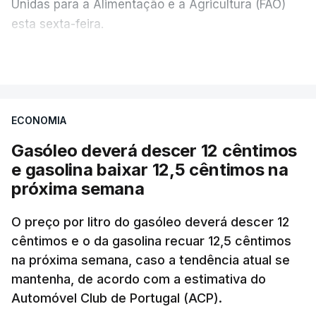
Unidas para a Alimentação e a Agricultura (FAO)
esta sexta-feira.
VER MAIS
Os preços globais dos alimentos atingiram o
seu nível mais elevado em três anos e meio,
ECONOMIA
com ondas de calor no Verão e conflitos na
Ucrânia e no Médio Oriente a elevar os
Gasóleo deverá descer 12 cêntimos
custos das colheitas.
e gasolina baixar 12,5 cêntimos na
próxima semana
O índice, que acompanha as variações mensais
de um cabaz de produtos alimentares
O preço por litro do gasóleo deverá descer 12
comercializados internacionalmente, subiu para
cêntimos e o da gasolina recuar 12,5 cêntimos
na próxima semana, caso a tendência atual se
131,1 pontos em julho, face aos 130,3 de junho.
mantenha, de acordo com a estimativa do
Automóvel Club de Portugal (ACP).
O aumento dos preços dos alimentos básicos