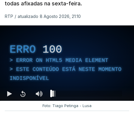
todas afixadas na sexta-feira.
RTP
/
atualizado 8 Agosto 2026, 21:10
ERRO
100
ERROR ON HTML5 MEDIA ELEMENT
ESTE CONTEÚDO ESTÁ NESTE MOMENTO
INDISPONÍVEL
Foto: Tiago Petinga - Lusa