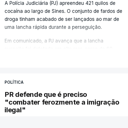
A Polícia Judiciária (PJ) apreendeu 421 quilos de
cocaína ao largo de Sines. O conjunto de fardos de
droga tinham acabado de ser lançados ao mar de
uma lancha rápida durante a perseguição.
Em comunicado, a PJ avança que a lancha
suspeita foi detetada em alto mar, cerca de 60
milhas náuticas ao largo de Sines.
VER MAIS
A apreensão aconteceu na tarde desta sexta-feira,
desencadeando uma ação de prevenção
POLÍTICA
desencadeada pela Polícia Judiciária, em
PR defende que é preciso
articulação com a Marinha, a Autoridade Marítima
"combater ferozmente a imigração
Nacional e a Força Aérea.
ilegal"
O ano de 2026 tem sido um ano de recordes: foi
O Presidente da República voltou hoje a
apreendida mais cocaína até ao momento de que