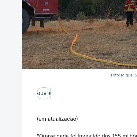
Foto: Miguel 
OUVIR
(em atualização)
"Quase nada foi investido dos 155 milh