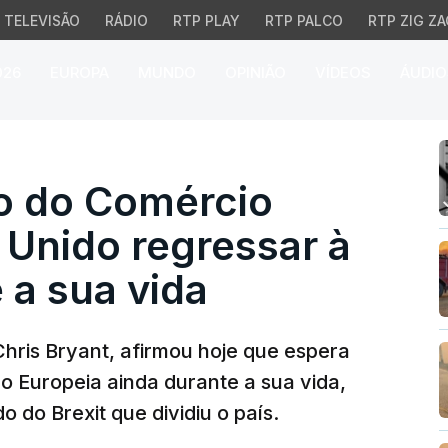
TELEVISÃO
RÁDIO
RTP PLAY
RTP PALCO
RTP ZIG ZA
026
EUROPA
MUNDO
OPINIÃO
VÍDEOS
ÁUDIO
 do Comércio espera ver
co do Comércio
 Unido regressar à
 a sua vida
Chris Bryant, afirmou hoje que espera
o Europeia ainda durante a sua vida,
 do Brexit que dividiu o país.