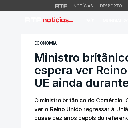
NOTÍCIAS
DESPORTO
PAÍS
MUNDIAL 2
Ministro britânico
ECONOMIA
Ministro britâni
espera ver Reino
UE ainda durante
O ministro britânico do Comércio, 
ver o Reino Unido regressar à Uniã
quase dez anos depois do referendo