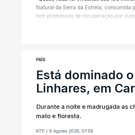
Natural da Serra da Estrela, consumida 
tem promessas de recuperação por cump
V
PAÍS
Está dominado o
ERRO
100
ERROR ON HTML5 MEDIA ELEMEN
Linhares, em Ca
ESTE CONTEÚDO ESTÁ NESTE MO
Durante a noite e madrugada as 
mato e floresta.
RTP
/
9 Agosto 2026, 07:59