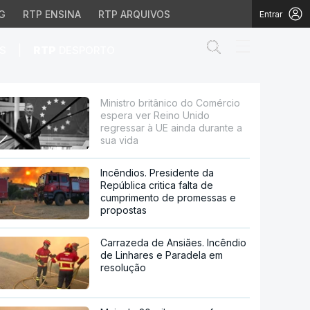
G
RTP ENSINA
RTP ARQUIVOS
Entrar
Abrir campo de
|
S
RTP
DESPORTO
 Reino Unido regressar 
Ministro britânico do Comércio
espera ver Reino Unido
regressar à UE ainda durante a
sua vida
Incêndios. Presidente da
República critica falta de
cumprimento de promessas e
propostas
Carrazeda de Ansiães. Incêndio
de Linhares e Paradela em
resolução