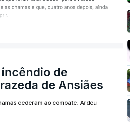
pelas chamas e que, quatro anos depois, ainda
rir.
ER MAIS
 incêndio de
T
rrazeda de Ansiães
MENTO INDISPONÍVEL
chamas cederam ao combate. Ardeu