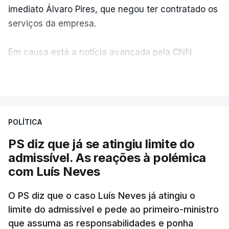
imediato Álvaro Pires, que negou ter contratado os
serviços da empresa.
Em causa está a notícia avançada pela CNN
Portugal de que o diretor financeiro também tinha
VER MAIS
recorrido à Construbarcelos, tal como Luís Neves.
A Judiciária adianta ainda que não ordenou a
POLÍTICA
abertura de qualquer processo disciplinar, por não
ter qualquer elemento que indicie a realização
PS diz que já se atingiu limite do
dessas obras.
admissível. As reações à polémica
com Luís Neves
ARTIGOS RELACIONADOS
O PS diz que o caso Luís Neves já atingiu o
limite do admissível e pede ao primeiro-ministro
que assuma as responsabilidades e ponha
Empreiteiro da