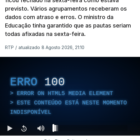
ficou fechado na sexta-feira como estava
previsto. Vários agrupamentos receberam os
dados com atraso e erros. O ministro da
Educação tinha garantido que as pautas seriam
todas afixadas na sexta-feira.
RTP
/
atualizado 8 Agosto 2026, 21:10
ERRO
100
ERROR ON HTML5 MEDIA ELEMENT
ESTE CONTEÚDO ESTÁ NESTE MOMENTO
INDISPONÍVEL