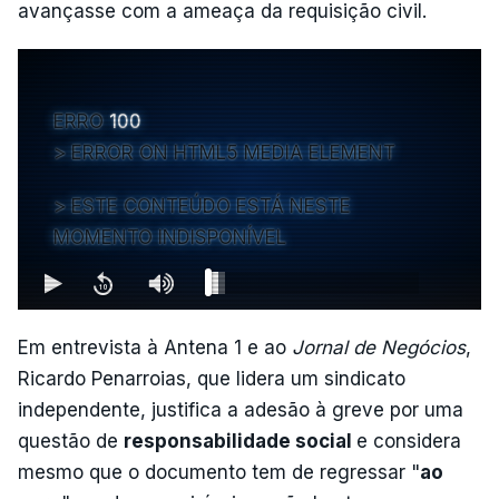
avançasse com a ameaça da requisição civil.
ERRO
100
ERROR ON HTML5 MEDIA ELEMENT
ESTE CONTEÚDO ESTÁ NESTE
MOMENTO INDISPONÍVEL
Em entrevista à Antena 1 e ao
Jornal de Negócios
,
Ricardo Penarroias, que lidera um sindicato
independente, justifica a adesão à greve por uma
questão de
responsabilidade social
e considera
mesmo que o documento tem de regressar "
ao