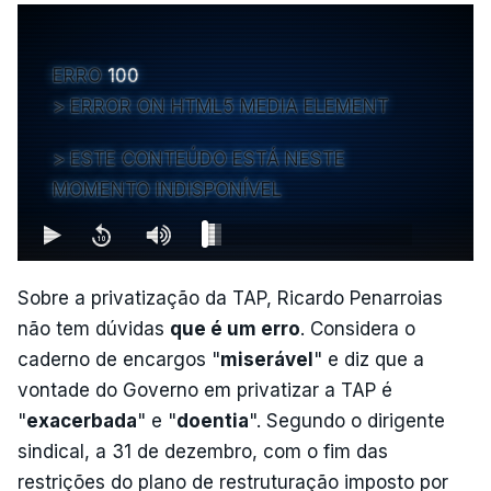
ERRO
100
ERROR ON HTML5 MEDIA ELEMENT
ESTE CONTEÚDO ESTÁ NESTE
MOMENTO INDISPONÍVEL
Sobre a privatização da TAP, Ricardo Penarroias
não tem dúvidas
que é um erro
. Considera o
caderno de encargos "
miserável
" e diz que a
vontade do Governo em privatizar a TAP é
"
exacerbada
" e "
doentia
". Segundo o dirigente
sindical, a 31 de dezembro, com o fim das
restrições do plano de restruturação imposto por