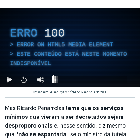
ERRO
100
ERROR ON HTML5 MEDIA ELEMENT
ESTE CONTEÚDO ESTÁ NESTE MOMENTO
INDISPONÍVEL
Imagem e edição vídeo: Pedro Chitas
Mas Ricardo Penarroias
teme que os serviços
mínimos que vierem a ser decretados sejam
desproporcionais
e, nesse sentido, diz mesmo
que "
não se espantaria
" se o ministro da tutela