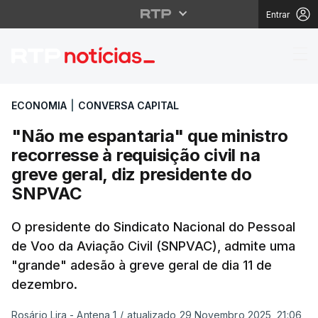
Entrar
"Não me espantaria" qu
ECONOMIA
|
CONVERSA CAPITAL
"Não me espantaria" que ministro
recorresse à requisição civil na
greve geral, diz presidente do
SNPVAC
O presidente do Sindicato Nacional do Pessoal
de Voo da Aviação Civil (SNPVAC), admite uma
"grande" adesão à greve geral de dia 11 de
dezembro.
Rosário Lira - Antena 1
/
atualizado 29 Novembro 2025, 21:06