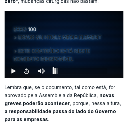
zero
", mudanças cirúrgicas não bastam.
ERRO
100
ERROR ON HTML5 MEDIA ELEMENT
ESTE CONTEÚDO ESTÁ NESTE
MOMENTO INDISPONÍVEL
Lembra que, se o documento, tal como está, for
aprovado pela Assembleia da República,
novas
greves poderão acontecer
, porque, nessa altura,
a responsabilidade passa do lado do Governo
para as empresas
.