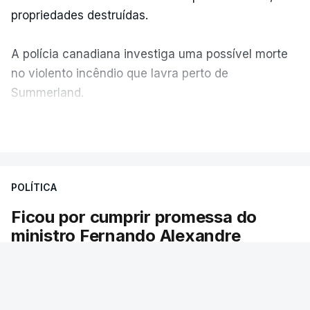
propriedades destruídas.
A polícia canadiana investiga uma possível morte
no violento incêndio que lavra perto de
Summerland.
VER MAIS
Éum cenário de terror, descreve o primeiro-ministro
da Columbia Britânica, David Iby.
POLÍTICA
Ficou por cumprir promessa do
ERRO
100
ministro Fernando Alexandre
ERROR ON HTML5 MEDIA ELEMENT
Há escolas sem pautas afixadas e alunos à
ESTE CONTEÚDO ESTÁ NESTE
espera das reapreciações. O processo não
MOMENTO INDISPONÍVEL
ficou fechado na sexta-feira como estava