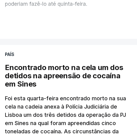
poderiam fazê-lo até quinta-feira.
A intenção era que os resultados fossem
VER MAIS
publicados no dia seguinte (sexta-feira), o que
poderá não acontecer.
PAÍS
No domingo, estavam concluídos cerca de 50 por
cento dos mais de 20 mil pedidos de reapreciação,
Encontrado morto na cela um dos
mas Cristina Mota, porta-voz da Missão Escola
detidos na apreensão de cocaína
Pública, tem dúvidas de que o processo esteja
em Sines
concluído a tempo.
Foi esta quarta-feira encontrado morto na sua
cela na cadeia anexa à Polícia Judiciária de
"Durante o fim de semana e nos últimos dias,
Lisboa um dos três detidos da operação da PJ
apercebamo-nos que ainda estão a ser
em Sines na qual foram apreendidas cinco
convocados professores para reapreciações"
,
toneladas de cocaína. As circunstâncias da
disse a professora à agência Lusa.
"Será