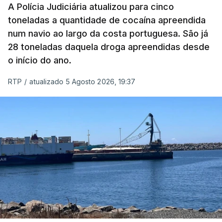
pelas 8h00 desta quarta-feira. A RTP apurou que
A Polícia Judiciária atualizou para cinco
toneladas a quantidade de cocaína apreendida
não existe videovigilância nas celas, mas há
num navio ao largo da costa portuguesa. São já
câmaras nos corredores das instalações.
28 toneladas daquela droga apreendidas desde
o início do ano.
Em resposta à RTP, a Direção-Geral de Reinserção
e Serviços Prisionais (DGRSP) confirmou que “um
RTP
/
atualizado 5 Agosto 2026, 19:37
detido, entrado com mandado de condução à
cadeia na sequência das detenções da Operação
Skydrop,
foi encontrado sem vida na cela que
ocupava sozinho no Estabelecimento Prisional
instalado junto à Polícia Judiciária de Lisboa
”.
O corpo foi transportado para o Instituto de
Medicina Legal pelas 11h40 horas.