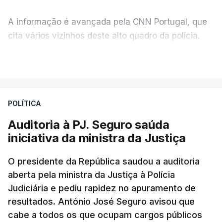
A informação é avançada pela CNN Portugal, que
cita vários vizinhos deste alto quadro da polícia.
VER MAIS
Foi o diretor financeiro, Álvaro Pires, que assumiu a
responsabilidade de sugerir as instalações da
Construbarcelos para acolher um atrelado
POLÍTICA
apreendido numa operação de droga.
Auditoria à PJ. Seguro saúda
iniciativa da ministra da Justiça
O presidente da República saudou a auditoria
aberta pela ministra da Justiça à Polícia
Judiciária e pediu rapidez no apuramento de
resultados. António José Seguro avisou que
cabe a todos os que ocupam cargos públicos