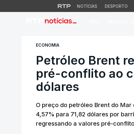
NOTÍCIAS
DESPORTO
PAÍS
MUNDIAL 2
Petróleo Brent recu
ECONOMIA
Petróleo Brent r
pré-conflito ao c
dólares
O preço do petróleo Brent do Mar 
4,57% para 71,82 dólares por barri
regressando a valores pré-conflit