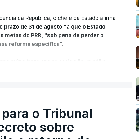
dência da República, o chefe de Estado afirma
o prazo de 31 de agosto "a que o Estado
as metas do PRR, "sob pena de perder o
sa reforma específica".
rma reúne treze apoios sociais "num só" e
 mais justo e transparente".
ER MAIS
acias, eliminar sobreposições e garantir que
a, estaremos a dar um passo na direção
lica.
 para o Tribunal
ecreto sobre
rejudicado"