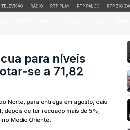
TELEVISÃO
RÁDIO
RTP PLAY
RTP PALCO
RTP ZIG ZA
026
EUROPA
MUNDO
OPINIÃO
VÍDEOS
ÁUDIO
a para níveis pré-confli
ecua para níveis
otar-se a 71,82
do Norte, para entrega em agosto, caiu
l, depois de ter recuado mais de 5%,
o no Médio Oriente.