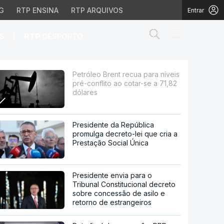
G
RTP ENSINA
RTP ARQUIVOS
Entrar
Abrir campo de
|
S
RTP
DESPORTO
to ao cotar-se a 71,82 
Petróleo Brent recua para níveis
pré-conflito ao cotar-se a 71,82
dólares
Presidente da República
promulga decreto-lei que cria a
Prestação Social Única
Presidente envia para o
Tribunal Constitucional decreto
sobre concessão de asilo e
retorno de estrangeiros