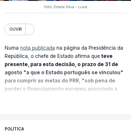
Foto: Estela Silva - Lusa
OUVIR
Numa
nota publicada
na página da Presidência da
República, o chefe de Estado afirma que
teve
presente, para esta decisão, o prazo de 31 de
agosto "a que o Estado português se vinculou"
para cumprir as metas do PRR, "sob pena de
perder o financiamento europeu associado a
essa reforma específica".
VER MAIS
António José Seguro entende que a reforma reúne
treze apoios sociais "num só" e pretende "tornar o
POLÍTICA
sistema mais simples, mais justo e transparente".