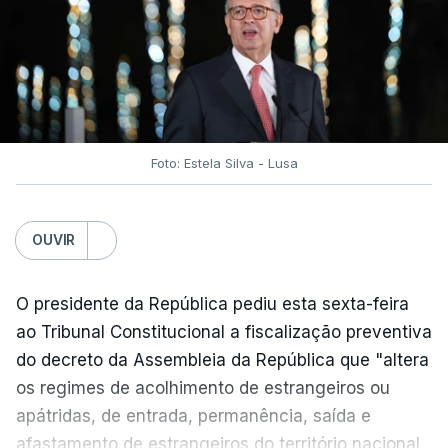
traduzir-se numa diminuição da proteção
social".
António José Seguro vinca que se
deverá
assegurar que "ninguém é prejudicado face à
situação de que hoje beneficia"
, dando especial
Foto: Estela Silva - Lusa
atenção a quem vive em situações "de maior
fragilidade", como as famílias de menores
rendimentos, os idosos ou pessoas com
OUVIR
deficiência.
O presidente da República pediu esta sexta-feira
O Presidente da República sublinha que as
ao Tribunal Constitucional a fiscalização preventiva
prestações sociais são um mecanismo essencial
do decreto da Assembleia da República que "altera
de "combate à pobreza e à exclusão social". Faz
os regimes de acolhimento de estrangeiros ou
ainda referência ao estudo recente da OCDE que
apátridas, de entrada, permanência, saída e
conclui que o valor das prestações sociais
afastamento de estrangeiros do território nacional,