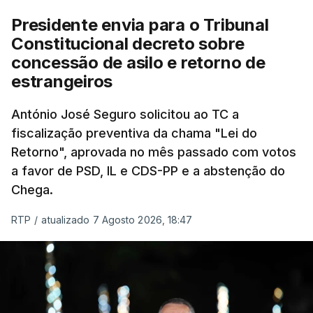
Presidente envia para o Tribunal
"Sempre que seja possível reduzir burocracias,
Constitucional decreto sobre
eliminar sobreposições e garantir que os apoios
concessão de asilo e retorno de
chegam a quem mais necessita, estaremos a dar
estrangeiros
um passo na direção certa", argumenta o
António José Seguro solicitou ao TC a
Presidente da República.
fiscalização preventiva da chama "Lei do
Retorno", aprovada no mês passado com votos
Assegurar que "ninguém é
a favor de PSD, IL e CDS-PP e a abstenção do
prejudicado"
Chega.
RTP
/
atualizado 7 Agosto 2026, 18:47
O Preisdente deixa, no entanto, deixa alguns
avisos:
uma reforma desta dimensão "deve ter
como primeiro critério a proteção das pessoas"
e "nenhum processo de simplificação pode