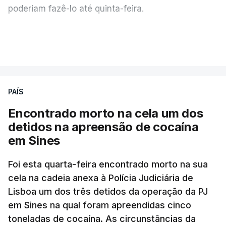
poderiam fazê-lo até quinta-feira.
A intenção era que os resultados fossem
VER MAIS
publicados no dia seguinte (sexta-feira), o que
poderá não acontecer.
PAÍS
No domingo, estavam concluídos cerca de 50 por
cento dos mais de 20 mil pedidos de reapreciação,
Encontrado morto na cela um dos
mas Cristina Mota, porta-voz da Missão Escola
detidos na apreensão de cocaína
Pública, tem dúvidas de que o processo esteja
em Sines
concluído a tempo.
Foi esta quarta-feira encontrado morto na sua
cela na cadeia anexa à Polícia Judiciária de
"Durante o fim de semana e nos últimos dias,
Lisboa um dos três detidos da operação da PJ
apercebamo-nos que ainda estão a ser
em Sines na qual foram apreendidas cinco
convocados professores para reapreciações"
,
toneladas de cocaína. As circunstâncias da
disse a professora à agência Lusa.
"Será