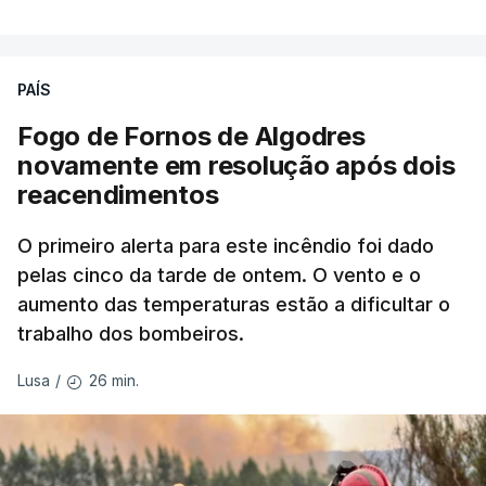
precisamos de regular a nossa imigração e
precisamos de defender as nossas fronteiras e
nada disto é incompatível com tratarmos com
PAÍS
dignidade as pessoas, designadamente menores e
Fogo de Fornos de Algodres
crianças", acrescentou.
novamente em resolução após dois
reacendimentos
António José Seguro mostrou dúvidas sobre se é
garantido o superior interesse da criança.
O primeiro alerta para este incêndio foi dado
pelas cinco da tarde de ontem. O vento e o
aumento das temperaturas estão a dificultar o
trabalho dos bombeiros.
ERRO
100
ERROR ON HTML5 MEDIA ELEMENT
26 min.
Lusa
/
ESTE CONTEÚDO ESTÁ NESTE
MOMENTO INDISPONÍVEL