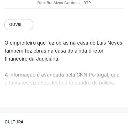
Foto: Rui Alves Cardoso - RTP
OUVIR
O empreiteiro que fez obras na casa de Luís Neves
também fez obras na casa do ainda diretor
financeiro da Judiciária.
A informação é avançada pela CNN Portugal, que
cita vários vizinhos deste alto quadro da polícia.
VER MAIS
Foi o diretor financeiro, Álvaro Pires, que assumiu a
responsabilidade de sugerir as instalações da
Construbarcelos para acolher um atrelado
CULTURA
apreendido numa operação de droga.