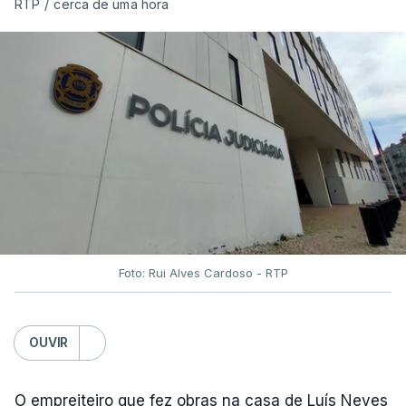
RTP
/
cerca de uma hora
Foto: Rui Alves Cardoso - RTP
OUVIR
O empreiteiro que fez obras na casa de Luís Neves