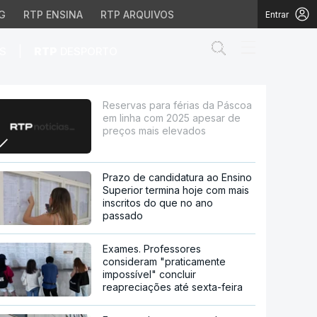
G
RTP ENSINA
RTP ARQUIVOS
Entrar
Abrir campo de
|
S
RTP
DESPORTO
 com 2025 apesar de pr
Reservas para férias da Páscoa
em linha com 2025 apesar de
preços mais elevados
Prazo de candidatura ao Ensino
Superior termina hoje com mais
inscritos do que no ano
passado
Exames. Professores
consideram "praticamente
impossível" concluir
reapreciações até sexta-feira