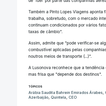
de `fuel` por parte das companhias aérea
Também a Pinto Lopes Viagens aponta f
trabalha, sobretudo, com o mercado int
continuam condicionados por vários fa
taxas de câmbio".
Assim, admite que "pode verificar-se al
combustível aplicadas pelas companhias
noutros meios de transporte (...)".
A Lusonova reconhece que a tendência g
mas frisa que "depende dos destinos".
TÓPICOS
Arábia Saudita Bahrein Emirados Árabes
,
Azerbaijão
,
Quintela
,
CEO