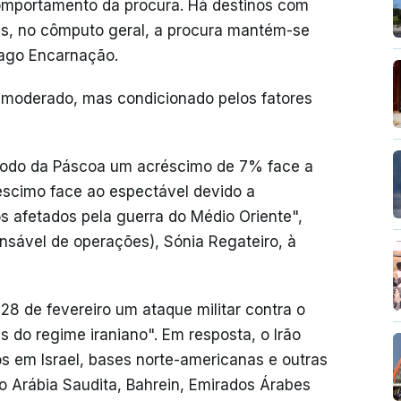
 comportamento da procura. Há destinos com
as, no cômputo geral, a procura mantém-se
Tiago Encarnação.
 moderado, mas condicionado pelos fatores
íodo da Páscoa um acréscimo de 7% face a
éscimo face ao espectável devido a
s afetados pela guerra do Médio Oriente",
onsável de operações), Sónia Regateiro, à
28 de fevereiro um ataque militar contra o
s do regime iraniano". Em resposta, o Irão
os em Israel, bases norte-americanas e outras
o Arábia Saudita, Bahrein, Emirados Árabes