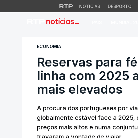
NOTÍCIAS
DESPORTO
PAÍS
MUNDIAL 2
Reservas para fér
ECONOMIA
Reservas para f
linha com 2025 
mais elevados
A procura dos portugueses por v
globalmente estável face a 2025, 
preços mais altos e numa conjuntu
travaram a vontade de viajar.