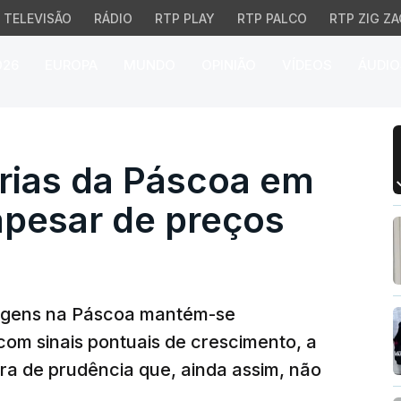
TELEVISÃO
RÁDIO
RTP PLAY
RTP PALCO
RTP ZIG ZA
026
EUROPA
MUNDO
OPINIÃO
VÍDEOS
ÁUDIO
ias da Páscoa em linha
érias da Páscoa em
apesar de preços
iagens na Páscoa mantém-se
com sinais pontuais de crescimento, a
ra de prudência que, ainda assim, não