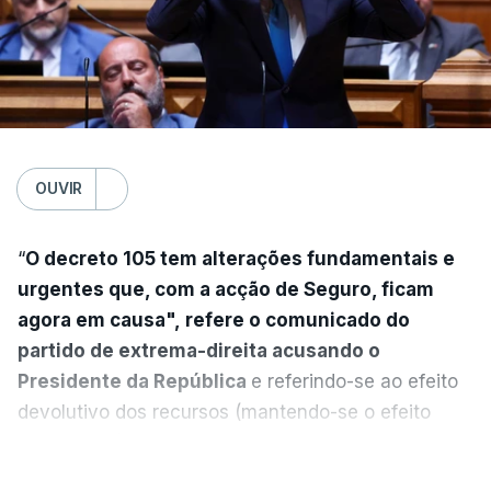
OUVIR
“
O decreto 105 tem alterações fundamentais e
urgentes que, com a acção de Seguro, ficam
agora em causa", refere o comunicado do
partido de extrema-direita acusando o
Presidente da República
e referindo-se ao efeito
devolutivo dos recursos (mantendo-se o efeito
suspensivo) e o aumento do prazo para detenção
VER MAIS
em centro de acolhimento temporário.