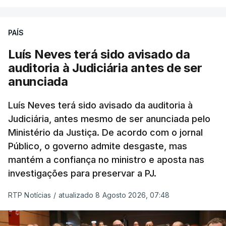
Chega refere ainda que Seguro tem reservas
PAÍS
quanto à possibilidade de expulsar do país
cidadãos adultos em situação ilegal, se
Luís Neves terá sido avisado da
tiverem filhos menores.
auditoria à Judiciária antes de ser
anunciada
“Com esta acção de Seguro, sendo atingido o
prazo de 60 dias, os imigrantes terão que ser
Luís Neves terá sido avisado da auditoria à
Judiciária, antes mesmo de ser anunciada pelo
libertados,
ainda que os seus pedidos de asilo
Ministério da Justiça. De acordo com o jornal
tenham sido rejeitados pelas autoridades
Público, o governo admite desgaste, mas
competentes”, referem.
mantém a confiança no ministro e aposta nas
investigações para preservar a PJ.
“Isto é de uma enorme irresponsabilidade
e
muito injusto para aqueles cidadãos estrangeiros
RTP Notícias
/
atualizado 8 Agosto 2026, 07:48
que cumpriram efetivamente todos os passos para
poderem entrar e residir legalmente em Portugal”,