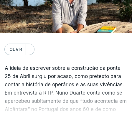
OUVIR
A ideia de escrever sobre a construção da ponte
25 de Abril surgiu por acaso, como pretexto para
contar a história de operários e as suas vivências.
Em entrevista à RTP, Nuno Duarte conta como se
apercebeu subitamente de que “tudo acontecia em
Alcântara” no Portugal dos anos 60 e de como
poderia incluir esta obra marcante na ficção. Hoje,
VER MAIS
quando passa pelo aço de cor avermelhada que