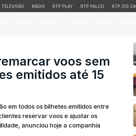
TELEVISÃO
RÁDIO
RTP PLAY
RTP PALCO
RTP ZIG ZA
026
EUROPA
MUNDO
OPINIÃO
VÍDEOS
ÁUDIO
emarcar voos sem custos
 remarcar voos sem
es emitidos até 15
ção em todos os bilhetes emitidos entre
clientes reservar voos e ajustar os
ilidade, anunciou hoje a companhia