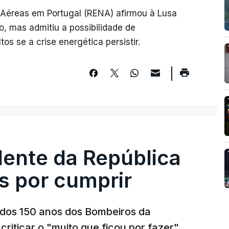
éreas em Portugal (RENA) afirmou à Lusa
o, mas admitiu a possibilidade de
s se a crise energética persistir.
dente da República
s por cumprir
os 150 anos dos Bombeiros da
riticar o "muito que ficou por fazer"