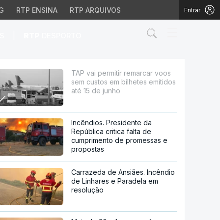
G
RTP ENSINA
RTP ARQUIVOS
Entrar
Abrir campo de
|
S
RTP
DESPORTO
 em bilhetes emitidos a
TAP vai permitir remarcar voos
sem custos em bilhetes emitidos
até 15 de junho
Incêndios. Presidente da
República critica falta de
cumprimento de promessas e
propostas
Carrazeda de Ansiães. Incêndio
de Linhares e Paradela em
resolução