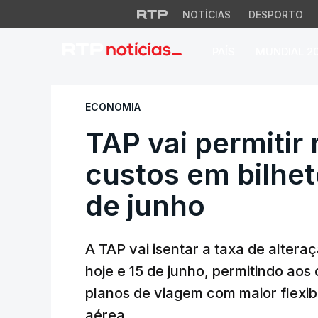
NOTÍCIAS
DESPORTO
PAÍS
MUNDIAL 2
TAP vai permitir r
ECONOMIA
TAP vai permitir
custos em bilhet
de junho
A TAP vai isentar a taxa de altera
hoje e 15 de junho, permitindo aos 
planos de viagem com maior flexib
aérea.