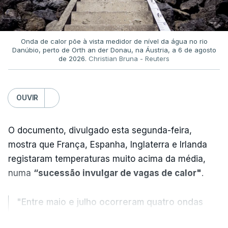
Onda de calor põe à vista medidor de nível da água no rio
Danúbio, perto de Orth an der Donau, na Áustria, a 6 de agosto
de 2026.
Christian Bruna - Reuters
OUVIR
O documento, divulgado esta segunda-feira,
mostra que França, Espanha, Inglaterra e Irlanda
registaram temperaturas muito acima da média,
numa
“sucessão invulgar de vagas de calor"
.
"Entre maio e julho ocorreram quatro ondas
de calor, sendo a terceira e a quarta
VER MAIS