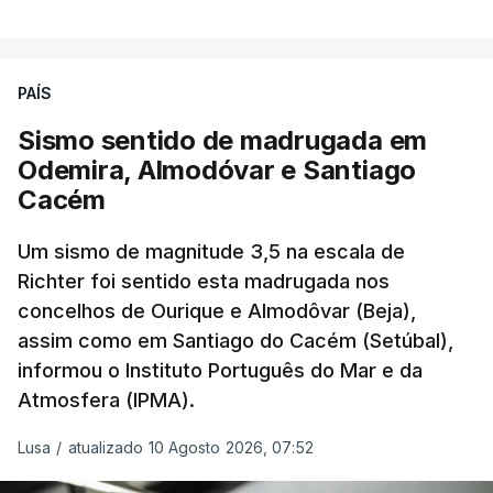
registadas em julho”.
Enquanto os termómetros iam registando
PAÍS
temperaturas recorde, também a
chuva não
ajudou
.
Sismo sentido de madrugada em
Odemira, Almodóvar e Santiago
Pelo contrário, a precipitação manteve-se
muito
Cacém
abaixo do normal
e, em vários países, os solos
Um sismo de magnitude 3,5 na escala de
perderam grande parte da humidade.
Richter foi sentido esta madrugada nos
concelhos de Ourique e Almodôvar (Beja),
Houve também uma “
diminuição significativa de
assim como em Santiago do Cacém (Setúbal),
caudais de rios
, incluindo rios como o Sena, o
informou o Instituto Português do Mar e da
Reno e o Danúbio” que teve
impacto no
Atmosfera (IPMA).
abastecimento de água
, irrigação e na produção
de energia em vários países.
Lusa
/
atualizado 10 Agosto 2026, 07:52