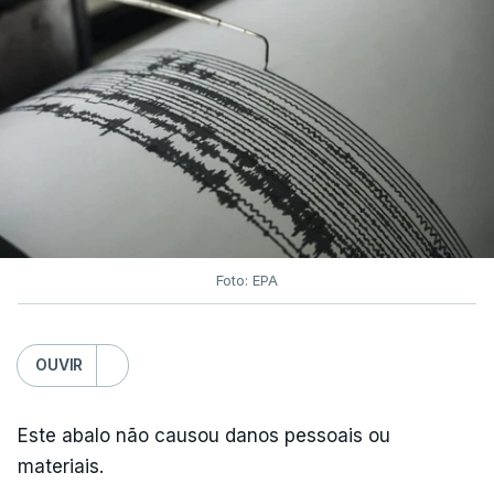
De acordo com o Serviço de Mudanças Climáticas
Copernicus
, implementado pelo Centro Europeu de
Previsões Meteorológicas de Médio Prazo,
julho
também registou a maior temperatura da
superfície do mar
de sempre, neste mês, nos
oceanos extrapolares.
Aliás, em toda a Europa os recordes ao longo do
Atlântico e do Mediterrâneo ocidental foram
Foto: EPA
associados a
ondas de calor marinhas fortes ou
severas
e generalizadas.
OUVIR
Em julho, a temperatura da superfície do mar
atingiu 20,96°C. O anterior recorde tinha sido
Este abalo não causou danos pessoais ou
estabelecido em julho de 2023, com 20,89°C.
materiais.