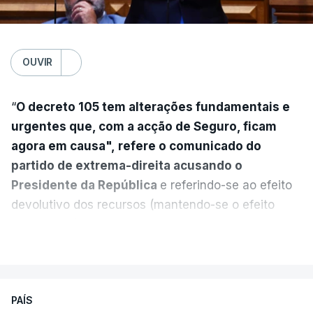
OUVIR
“
O decreto 105 tem alterações fundamentais e
urgentes que, com a acção de Seguro, ficam
agora em causa", refere o comunicado do
partido de extrema-direita acusando o
Presidente da República
e referindo-se ao efeito
devolutivo dos recursos (mantendo-se o efeito
suspensivo) e o aumento do prazo para detenção
VER MAIS
em centro de acolhimento temporário.
Chega refere ainda que Seguro tem reservas
PAÍS
quanto à possibilidade de expulsar do país