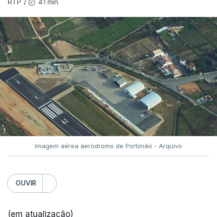
41 min.
RTP
/
Imagem aérea aeródromo de Portimão - Arquivo
OUVIR
(em atualização)