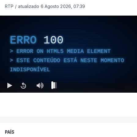
RTP
/
atualizado 6 Agosto 2026, 07:39
ERRO
100
ERROR ON HTML5 MEDIA ELEMENT
ESTE CONTEÚDO ESTÁ NESTE MOMENTO
INDISPONÍVEL
PAÍS