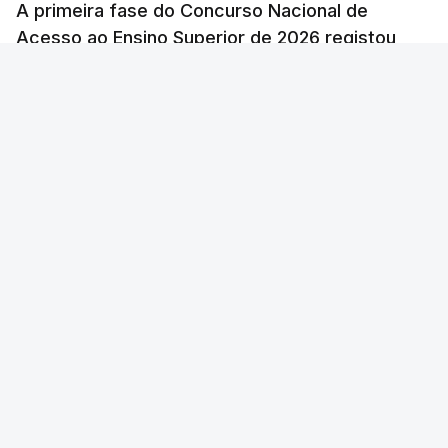
A primeira fase do Concurso Nacional de
Acesso ao Ensino Superior de 2026 registou
60.391 candidatos, mais 21,8% em relação a
2025.
RTP
/
atualizado 7 Agosto 2026, 10:23
Foto: Nathan Dumlao - Unsplash