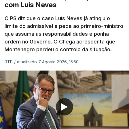
com Luís Neves
ARTIGOS RELACIONADOS
O PS diz que o caso Luís Neves já atingiu o
limite do admissível e pede ao primeiro-ministro
que assuma as responsabilidades e ponha
Empreiteiro da
Construbarcelos também
ordem no Governo. O Chega acrescenta que
fez obras na casa do diretor
Montenegro perdeu o controlo da situação.
financeiro da PJ
atualizado 7 Agosto 2026, 14:25
RTP
/
atualizado 7 Agosto 2026, 15:50
Empreiteiro que fez obras
na casa de Luís Neves
também trabalhou para o
diretor financeiro da PJ
atualizado 7 Agosto 2026, 14:26