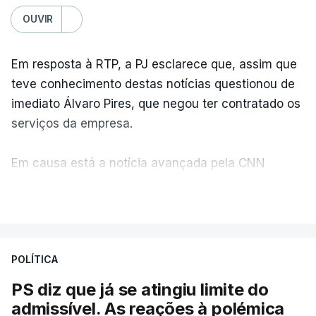
OUVIR
Em resposta à RTP, a PJ esclarece que, assim que
teve conhecimento destas notícias questionou de
imediato Álvaro Pires, que negou ter contratado os
serviços da empresa.
Em causa está a notícia avançada pela CNN
Portugal de que o diretor financeiro também tinha
VER MAIS
recorrido à Construbarcelos, tal como Luís Neves.
A Judiciária adianta ainda que não ordenou a
POLÍTICA
abertura de qualquer processo disciplinar, por não
ter qualquer elemento que indicie a realização
PS diz que já se atingiu limite do
dessas obras.
admissível. As reações à polémica