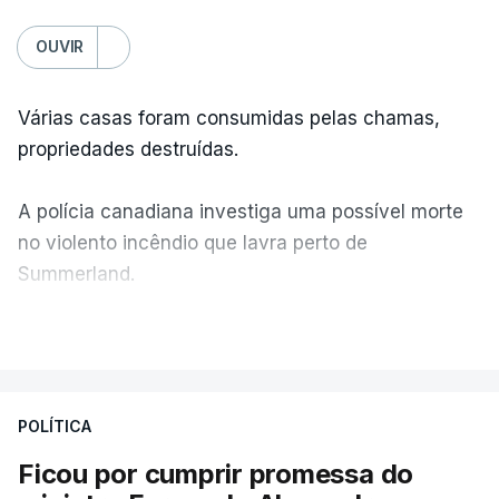
OUVIR
Várias casas foram consumidas pelas chamas,
propriedades destruídas.
A polícia canadiana investiga uma possível morte
no violento incêndio que lavra perto de
Summerland.
VER MAIS
Éum cenário de terror, descreve o primeiro-ministro
da Columbia Britânica, David Iby.
POLÍTICA
Ficou por cumprir promessa do
ERRO
100