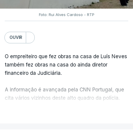
Foto: Rui Alves Cardoso - RTP
OUVIR
O empreiteiro que fez obras na casa de Luís Neves
também fez obras na casa do ainda diretor
financeiro da Judiciária.
A informação é avançada pela CNN Portugal, que
cita vários vizinhos deste alto quadro da polícia.
VER MAIS
Foi o diretor financeiro, Álvaro Pires, que assumiu a
responsabilidade de sugerir as instalações da
Construbarcelos para acolher um atrelado