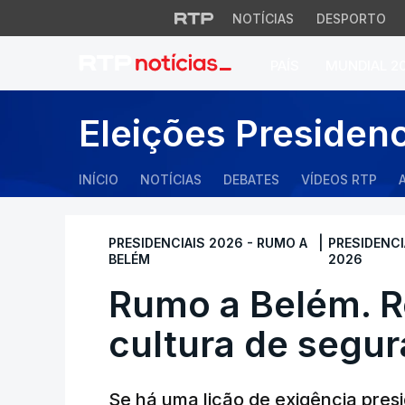
NOTÍCIAS
DESPORTO
PAÍS
MUNDIAL 2
Rumo a Belém. Rep
Eleições Presiden
INÍCIO
NOTÍCIAS
DEBATES
VÍDEOS RTP
|
PRESIDENCIAIS 2026 - RUMO A
PRESIDENCI
BELÉM
2026
Rumo a Belém. R
cultura de segu
Se há uma lição de exigência pres