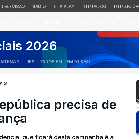
TELEVISÃO
RÁDIO
RTP PLAY
RTP PALCO
RTP ZIG ZA
026
EUROPA
MUNDO
OPINIÃO
VÍDEOS
ÁUDIO
ública precisa de cult
ciais 2026
ANTENA 1
RESULTADOS EM TEMPO REAL
AIS
epública precisa de
rança
idencial que ficará desta campanha é a