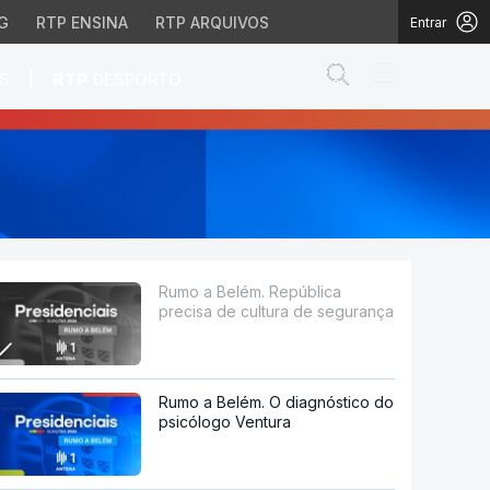
G
RTP ENSINA
RTP ARQUIVOS
Entrar
Abrir campo de
|
S
RTP
DESPORTO
ura de segurança
Rumo a Belém. República
precisa de cultura de segurança
Rumo a Belém. O diagnóstico do
psicólogo Ventura