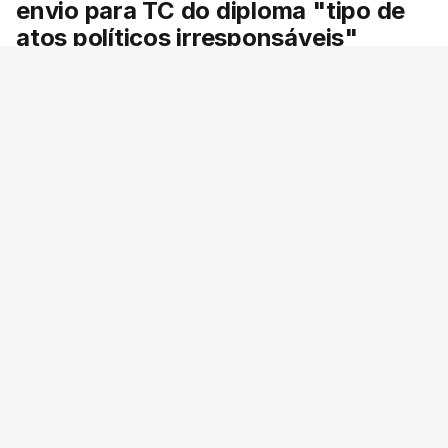
envio para TC do diploma "tipo de
atos políticos irresponsáveis"
O Chega emitiu este sábado um comunicado
dizendo que o envio pelo Presidente da
República António José Seguro do diploma
sobre concessão de asilo e retorno de
estrangeiros para análise do tribunal
constitucional de “enorme gravidade”,
especialmente num contexto em que milhares
de pessoas invadiram Ceuta para chegarem à
Europa.
RTP
/
8 Agosto 2026, 10:04